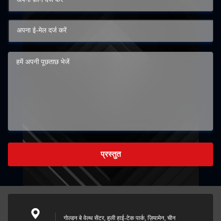
प्रस्तुत
गोल्डन बे वेल्थ सेंटर, हुली हाई-टेक पार्क, ज़ियामेन, चीन