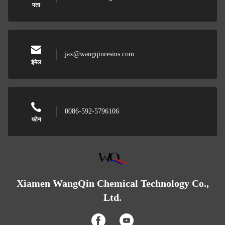
पता
jax@wangqinresins.com
ईमेल
0086-592-5796106
फोन
Xiamen WangQin Chemical Technology Co.,
Ltd.