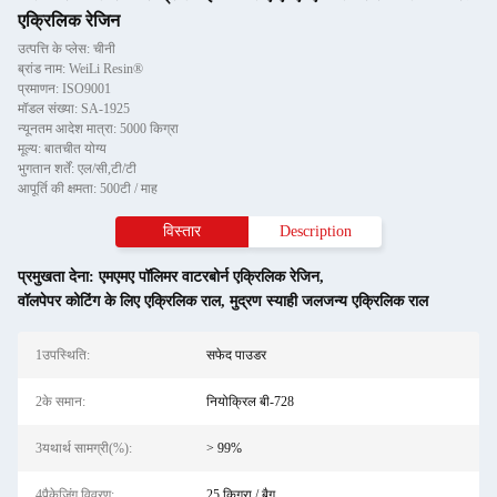
एक्रिलिक रेजिन
उत्पत्ति के प्लेस: चीनी
ब्रांड नाम: WeiLi Resin®
प्रमाणन: ISO9001
मॉडल संख्या: SA-1925
न्यूनतम आदेश मात्रा: 5000 किग्रा
मूल्य: बातचीत योग्य
भुगतान शर्तें: एल/सी,टी/टी
आपूर्ति की क्षमता: 500टी / माह
विस्तार
Description
प्रमुखता देना:
एमएमए पॉलिमर वाटरबोर्न एक्रिलिक रेजिन
,
वॉलपेपर कोटिंग के लिए एक्रिलिक राल
,
मुद्रण स्याही जलजन्य एक्रिलिक राल
1उपस्थिति:
सफेद पाउडर
2के समान:
नियोक्रिल बी-728
3यथार्थ सामग्री(%):
> 99%
4पैकेजिंग विवरण:
25 किग्रा / बैग