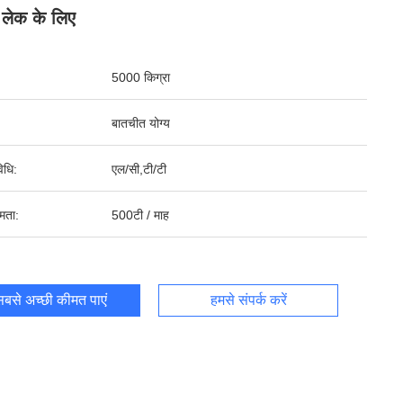
ग लेक के लिए
5000 किग्रा
बातचीत योग्य
िधि:
एल/सी,टी/टी
षमता:
500टी / माह
बसे अच्छी कीमत पाएं
हमसे संपर्क करें