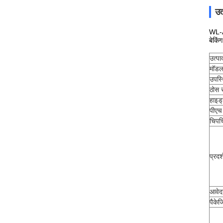
उत
WL-AD
बेकिं
उत्पा
मॉडल
उपस्
ठोस स
हाइड्
पीएच 
चिप
प्रदर
आवे
पैकेज