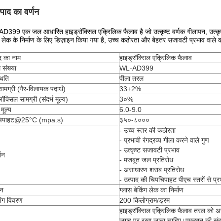
्पाद का वर्णन
399 एक जल आधारित हाइड्रॉक्सिल एक्रिलिक फैलाव है जो उत्कृष्ट वर्णक गीलापन, उत्कृष्ट
ग लेक के निर्माण के लिए डिज़ाइन किया गया है, उच्च कठोरता और बेहतर सजावटी प्रभाव वाले कां
द का नाम
हाइड्रॉक्सिल एक्रिलिक फैलाव
 संख्या
WL-AD399
थिति
पीला तरल
ामग्री (गैर-विलायक पदार्थ)
33±2%
रॉक्सिल सामग्री (संदर्भ मूल्य)
3०%
मूल्य
6.0-9.0
चिपाहट@25°C (mpa.s)
३५०-८०००
- उच्च स्तर की कठोरता
- प्रभावी रंगद्रव्य गीला करने वाले गुण
- उत्कृष्ट सजावटी प्रभाव
्शन
- मजबूत जल प्रतिरोध
- असाधारण शराब प्रतिरोध
- उत्पाद की चिपचिपाहट पीएच स्तरों से प्र
दन
ग्लास बेकिंग लेक का निर्माण
िंग विवरण
200 किलोग्राम/ड्रम
हाइड्रॉक्सिल एक्रिलिक फैलाव तरल को अच
जगह पर रखा जाना चाहिए।एमुल्शन की संरचना म