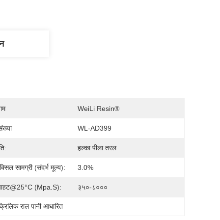
णन
नाम
WeiLi Resin®
ंख्या
WL-AD399
ति:
हल्का पीला तरल
क्सिल सामग्री (संदर्भ मूल्य):
3.0%
पाहट@25°C (mpa.s):
३५०-८०००
एक्रिलिक राल पानी आधारित