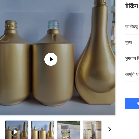
बेकिं
एमओक्यू:
मूल्य:
भुगतान व
आपूर्ति क्
स