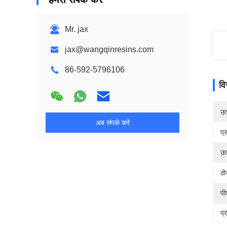
Mr. jax
jax@wangqinresins.com
86-592-5796106
वि
उत्
अब संपर्क करें
प्
उत
ठो
पी
प्